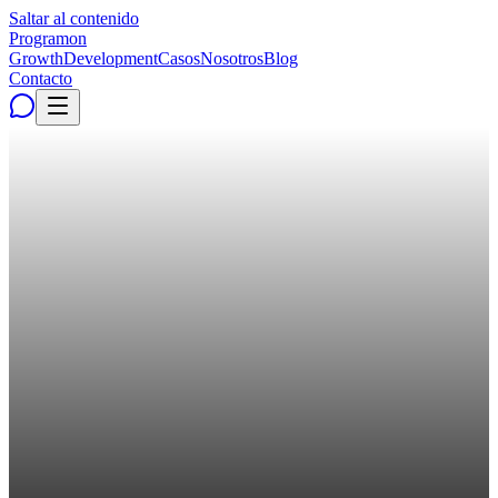
Saltar al contenido
Programon
Growth
Development
Casos
Nosotros
Blog
Contacto