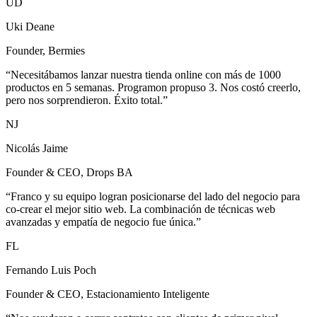
experiencia del cliente y el ticket promedio hizo que nuestras ventas
se disparen.
”
UD
Uki Deane
Founder, Bermies
“
Necesitábamos lanzar nuestra tienda online con más de 1000
productos en 5 semanas. Programon propuso 3. Nos costó creerlo,
pero nos sorprendieron. Éxito total.
”
NJ
Nicolás Jaime
Founder & CEO, Drops BA
“
Franco y su equipo logran posicionarse del lado del negocio para
co-crear el mejor sitio web. La combinación de técnicas web
avanzadas y empatía de negocio fue única.
”
FL
Fernando Luis Poch