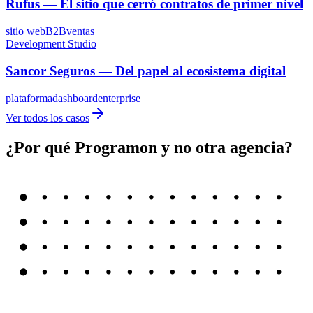
ecommerce
paid media
email marketing
Development Studio
Rufus — El sitio que cerró contratos de primer nivel
sitio web
B2B
ventas
Development Studio
Sancor Seguros — Del papel al ecosistema digital
plataforma
dashboard
enterprise
Ver todos los casos
¿Por qué Programon y no otra agencia?